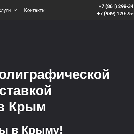
+7 (861) 298-34
слуги
Контакты
+7 (989) 120-75
полиграфической
оставкой
 в Крым
ны в Крыму
!