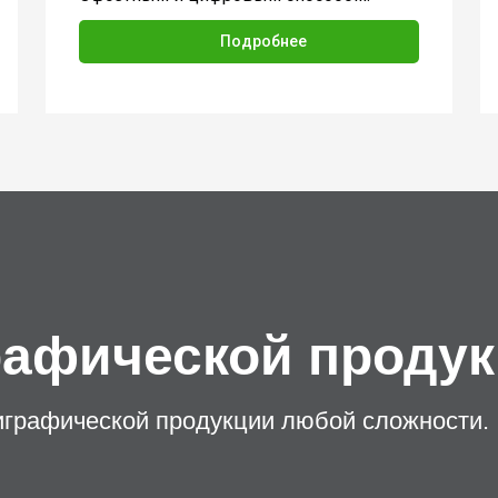
Подробнее
рафической проду
играфической продукции любой сложности.